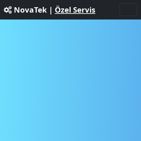
NovaTek |
Özel Servis