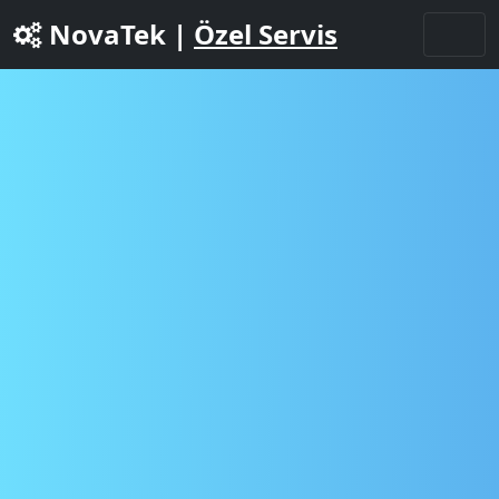
NovaTek |
Özel Servis