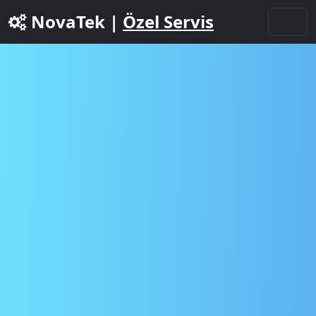
NovaTek |
Özel Servis