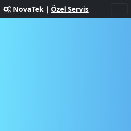
NovaTek |
Özel Servis