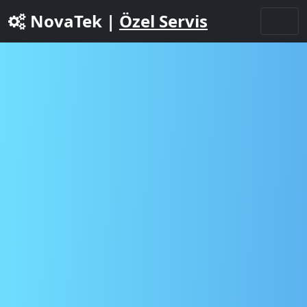
NovaTek |
Özel Servis