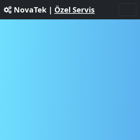
NovaTek |
Özel Servis