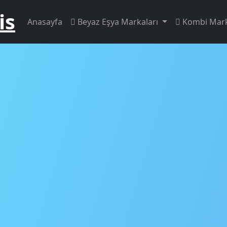
is
Anasayfa
Beyaz Eşya Markaları
Kombi Mark