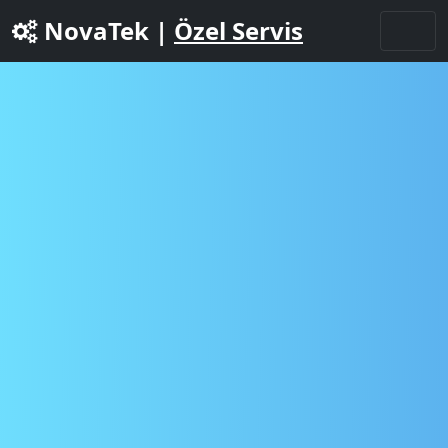
NovaTek |
Özel Servis