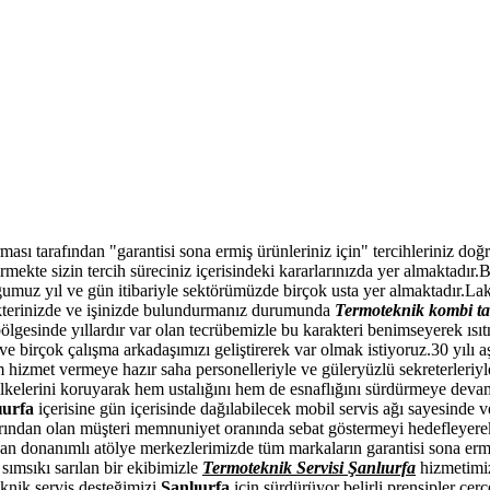
n personellerimiz aracılığıyla kombi tamircisi ve Termoteknik kombi b
rması tarafından "garantisi sona ermiş ürünleriniz için" tercihleriniz do
tirmekte sizin tercih süreciniz içerisindeki kararlarınızda yer almaktadır
uz yıl ve gün itibariyle sektörümüzde birçok usta yer almaktadır.Lakin 
rakterinizde ve işinizde bulundurmanız durumunda
Termoteknik kombi ta
ölgesinde yıllardır var olan tecrübemizle bu karakteri benimseyerek ısı
ve birçok çalışma arkadaşımızı geliştirerek var olmak istiyoruz.30 yılı 
m hizmet vermeye hazır saha personelleriyle ve güleryüzlü sekreterleriy
lkelerini koruyarak hem ustalığını hem de esnaflığını sürdürmeye devam e
ıurfa
içerisine gün içerisinde dağılabilecek mobil servis ağı sayesind
ndan olan müşteri memnuniyet oranında sebat göstermeyi hedefleyerek
n donanımlı atölye merkezlerimizde tüm markaların garantisi sona ermi
 sımsıkı sarılan bir ekibimizle
Termoteknik Servisi Şanlıurfa
hizmetimiz
knik servis desteğimizi
Şanlıurfa
için sürdürüyor belirli prensipler çer