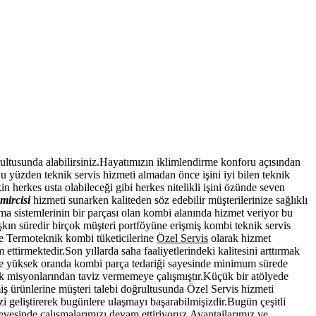
akımı hizmeti vermekteyiz.Aşağıdaki butona tıklayarak bizimle
ğrultusunda alabilirsiniz.Hayatımızın iklimlendirme konforu açısından
.Bu yüzden teknik servis hizmeti almadan önce işini iyi bilen teknik
herkes usta olabileceği gibi herkes nitelikli işini özünde seven
mircisi
hizmeti sunarken kaliteden söz edebilir müşterilerinize sağlıklı
tma sistemlerinin bir parçası olan kombi alanında hizmet veriyor bu
aşkın süredir birçok müşteri portföyüne erişmiş kombi teknik servis
le Termoteknik kombi tüketicilerine
Özel Servis
olarak hizmet
ttirmektedir.Son yıllarda saha faaliyetlerindeki kalitesini arttırmak
e ve yüksek oranda kombi parça tedariği sayesinde minimum sürede
 misyonlarından taviz vermemeye çalışmıştır.Küçük bir atölyede
ş ürünlerine müşteri talebi doğrultusunda Özel Servis hizmeti
i geliştirerek bugünlere ulaşmayı başarabilmişizdir.Bugün çeşitli
çevesinde çalışmalarımızı devam ettiriyoruz.Avantajlarımız ve