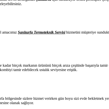
leyebilirsiniz.
el amacımız
Şanlıurfa Termoteknik Servisi
hizmetini müşteriye sunduk
 kadar birçok markanın ürününü birçok arıza çeşitinde başarıyla tamir 
 kombiyi tamir edebilecek ustalık seviyesine eriştik.
a bölgesinde sizlere hizmet verirken gün boyu sizi evde bekletmek yeri
mesine olanak sağlıyor.