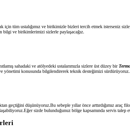
çin tüm ustalığımız ve birikimizle bizleri tercih etmek isterseniz sizl
 bilgi ve birikimlerimizi sizlerle paylaşacağız.
ıtlamış sahadaki ve atölyedeki ustalarımızla sizlere üst düzey bir
Termo
i ve yönetimi konusunda bilgilendirerek teknik desteğimizi sürdürüyoruz.
ktan geçtiğini düşünüyoruz.Bu sebeple yıllar önce arttırdığımız araç fil
laşabiliyoruz.Eğer sizde bulunduğunuz bölge kapsamında servis talep etm
rleri