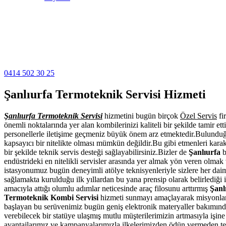
Şanlıurfa Termoteknik Servisi
Şanlıurfa bölgesinde garantisi bitmiş Termoteknik kombilerinize uzma
iletişime geçebilirsiniz.
0414 502 30 25
Şanlıurfa Termoteknik Servisi Hizmeti
Şanlıurfa Termoteknik Servisi
hizmetini bugün birçok
Özel Servis
fi
önemli noktalarında yer alan kombilerinizi kaliteli bir şekilde tamir et
personellerle iletişime geçmeniz büyük önem arz etmektedir.Bulunduğum
kapsayıcı bir nitelikte olması mümkün değildir.Bu gibi etmenleri ka
bir şekilde teknik servis desteği sağlayabilirsiniz.Bizler de
Şanlıurfa
b
endüstrideki en nitelikli servisler arasında yer almak yön veren olmak 
istasyonumuz bugün deneyimli atölye teknisyenleriyle sizlere her dai
sağlamakta kurulduğu ilk yıllardan bu yana prensip olarak belirlediği i
amacıyla attığı olumlu adımlar neticesinde araç filosunu arttırmış
Şanl
Termoteknik Kombi Servisi
hizmeti sunmayı amaçlayarak misyonları
başlayan bu serüvenimiz bugün geniş elektronik materyaller bakımında
verebilecek bir statüye ulaşmış mutlu müşterilerimizin artmasıyla işine
avantajlarımız ve kampanyalarımızla ilkelerimizden ödün vermeden te