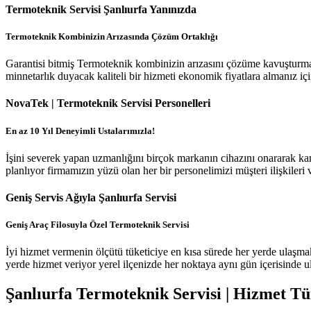
Termoteknik Servisi Şanlıurfa Yanınızda
Termoteknik Kombinizin Arızasında Çözüm Ortaklığı
Garantisi bitmiş Termoteknik kombinizin arızasını çözüme kavuşturmak i
minnetarlık duyacak kaliteli bir hizmeti ekonomik fiyatlara almanız için
NovaTek | Termoteknik Servisi Personelleri
En az 10 Yıl Deneyimli Ustalarımızla!
İşini severek yapan uzmanlığını birçok markanın cihazını onararak kan
planlıyor firmamızın yüzü olan her bir personelimizi müşteri ilişkiler
Geniş Servis Ağıyla Şanlıurfa Servisi
Geniş Araç Filosuyla Özel Termoteknik Servisi
İyi hizmet vermenin ölçütü tüketiciye en kısa sürede her yerde ulaşma
yerde hizmet veriyor yerel ilçenizde her noktaya aynı gün içerisinde u
Şanlıurfa Termoteknik Servisi | Hizmet Tü