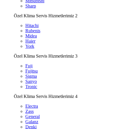
Mitsubishi
Sharp
Özel Klima Servis Hizmetlerimiz 2
Hitachi
Rubenis
Midea
Haier
York
Özel Klima Servis Hizmetlerimiz 3
Fuji
Fujitsu
Sigma
Sanyo
Tronic
Özel Klima Servis Hizmetlerimiz 4
Electra
Zass
General
Galanz
Denki