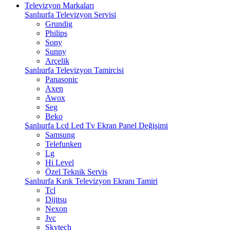
Televizyon Markaları
Şanlıurfa Televizyon Servisi
Grundig
Philips
Sony
Sunny
Arçelik
Şanlıurfa Televizyon Tamircisi
Panasonic
Axen
Awox
Seg
Beko
Şanlıurfa Lcd Led Tv Ekran Panel Değişimi
Samsung
Telefunken
Lg
Hi Level
Özel Teknik Servis
Şanlıurfa Kırık Televizyon Ekranı Tamiri
Tcl
Dijitsu
Nexon
Jvc
Skytech