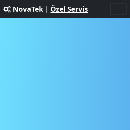
NovaTek |
Özel Servis