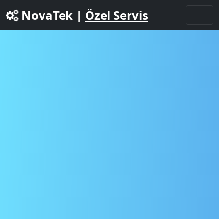
NovaTek |
Özel Servis