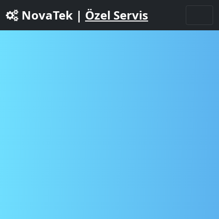
NovaTek |
Özel Servis