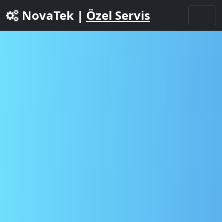
NovaTek |
Özel Servis