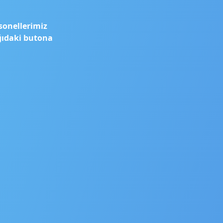
sonellerimiz
ağıdaki butona