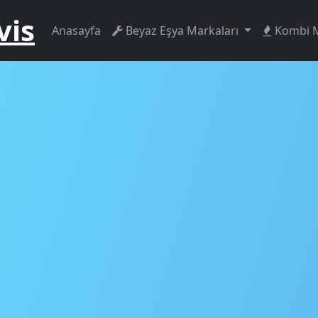
vis
Anasayfa
Beyaz Eşya Markaları
Kombi M