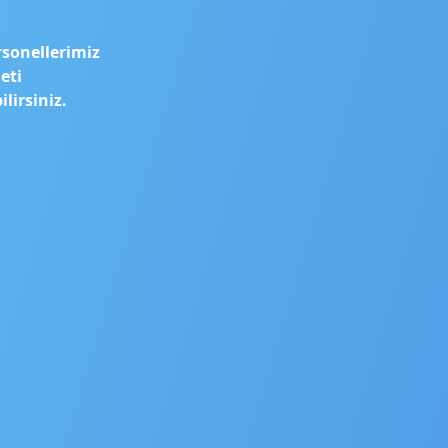
rsonellerimiz
eti
lirsiniz.