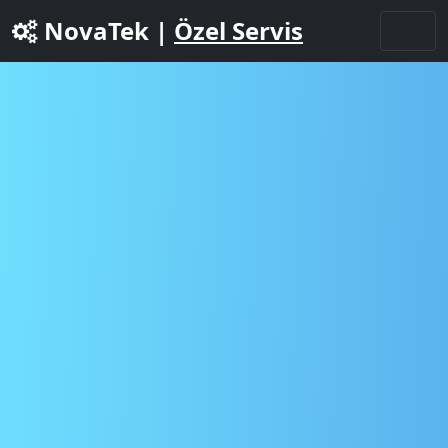
NovaTek |
Özel Servis