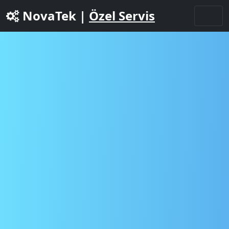
NovaTek |
Özel Servis