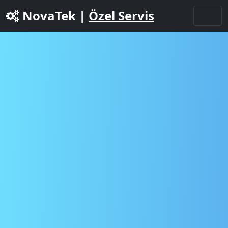
NovaTek |
Özel Servis