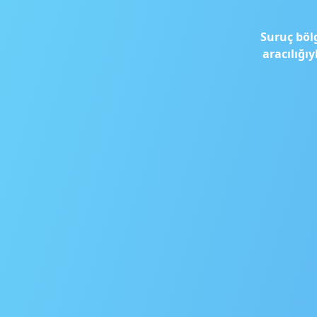
Suruç böl
aracılığı